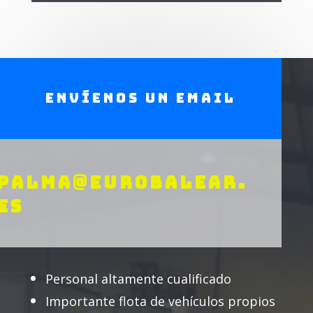
Envíenos un email
PALMA@EUROBALEAR.
ES
Personal altamente cualificado
Importante flota de vehículos propios