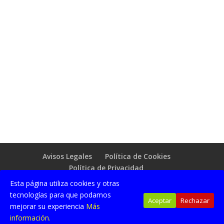
Avisos Legales
Política de Cookies
Política de Privacidad
Esta página utiliza cookies y otras
© 2018 EUROBALEAR DE TRANSPORTES, S.A. |
tecnologías para que podamos
Aceptar
Rechazar
Diseñado con Wordpress por
Infotransporte C.B.
mejorar su experiencia
Más
Ymdlp
información.