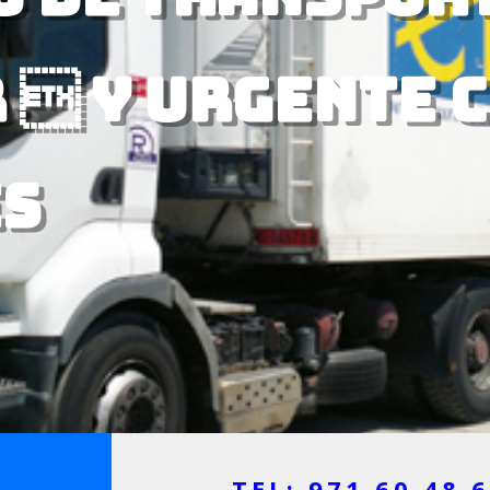
  y urgente 
s
TEL: 971 60 48 