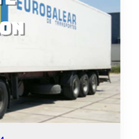
con
64