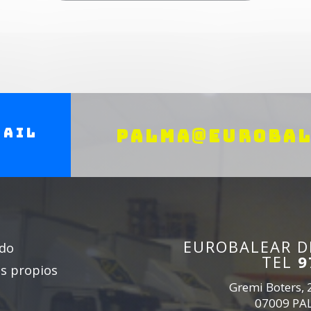
mail
PALMA@EUROBAL
EUROBALEAR DE
ado
TEL
9
os propios
Gremi Boters, 2
07009 PA